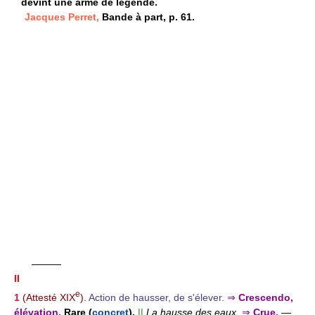
devint une arme de légende.
Jacques Perret,
Bande à part, p. 61.
———
II
e
1
(Attesté XIX
).
Action de hausser, de s'élever.
⇒
Crescendo,
élévation.
Rare (
concret
).
||
La hausse des eaux.
⇒
Crue.
—