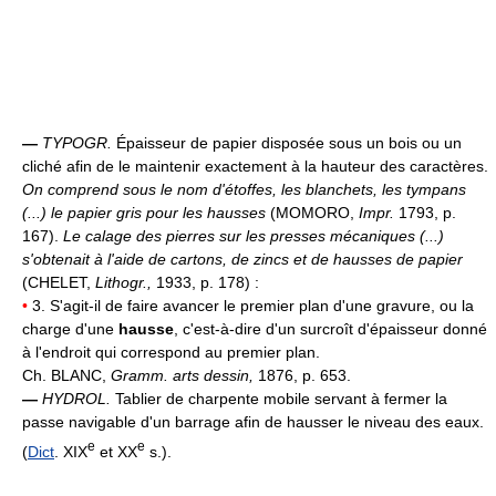
—
TYPOGR.
Épaisseur de papier disposée sous un bois ou un
cliché afin de le maintenir exactement à la hauteur des caractères.
On comprend sous le nom d'étoffes, les blanchets, les tympans
(...) le papier gris pour les hausses
(MOMORO,
Impr.
1793, p.
167).
Le calage des pierres sur les presses mécaniques (...)
s'obtenait à l'aide de cartons, de zincs et de hausses de papier
(CHELET,
Lithogr.,
1933, p. 178) :
•
3. S'agit-il de faire avancer le premier plan d'une gravure, ou la
charge d'une
hausse
, c'est-à-dire d'un surcroît d'épaisseur donné
à l'endroit qui correspond au premier plan.
Ch. BLANC,
Gramm. arts dessin,
1876, p. 653.
—
HYDROL.
Tablier de charpente mobile servant à fermer la
passe navigable d'un barrage afin de hausser le niveau des eaux.
e
e
(
Dict
. XIX
et XX
s.).