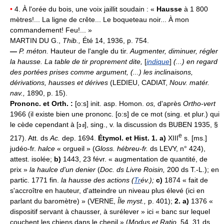
•
4. À l'orée du bois, une voix jaillit soudain : «
Hausse
à 1 800
mètres!... La ligne de crête... Le boqueteau noir... À mon
commandement! Feu!... »
MARTIN DU G.,
Thib.,
Été 14, 1936, p. 754.
—
P. méton.
Hauteur de l'angle du tir.
Augmenter, diminuer, régler
la hausse.
La table de tir proprement dite,
[
indique
]
(...) en regard
des portées prises comme argument, (...) les inclinaisons,
dérivations, hausses et dérives
(LEDIEU, CADIAT,
Nouv. matér.
nav.,
1890, p. 15).
Prononc. et Orth. :
[o:s] init. asp. Homon.
os,
d'après
Ortho-vert
1966 (il existe bien une prononc. [o:s] de ce mot (sing. et plur.) qui
le cède cependant à [
], sing., v. la discussion ds BUBEN 1935, §
e
217). Att. ds
Ac.
dep. 1694.
Étymol. et Hist. 1. a)
XIII
s. [ms.]
judéo-fr.
halce
« orgueil » (
Gloss. hébreu-fr.
ds LEVY, n° 424),
attest. isolée;
b)
1443, 23 févr. « augmentation de quantité, de
prix »
la haulce d'un denier
(
Doc. ds Livre Roisin,
200 ds T.-L.); en
partic. 1771 fin.
la hausse des actions (
Tr
év.);
c)
1874 « fait de
s'accroître en hauteur, d'atteindre un niveau plus élevé (ici en
parlant du baromètre) » (VERNE,
Île myst.,
p. 401);
2. a)
1376 «
dispositif servant à chausser, à surélever » ici « banc sur lequel
couchent les chiens dans le chenil » (
Modus et Ratio,
54, 31 ds