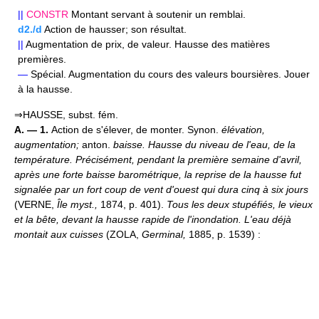
||
CONSTR
Montant servant à soutenir un remblai.
d2./d
Action de hausser; son résultat.
||
Augmentation de prix, de valeur. Hausse des matières
premières.
—
Spécial. Augmentation du cours des valeurs boursières. Jouer
à la hausse.
⇒HAUSSE, subst. fém.
A. — 1.
Action de s'élever, de monter. Synon.
élévation,
augmentation;
anton.
baisse.
Hausse du niveau de l'eau, de la
température.
Précisément, pendant la première semaine d'avril,
après une forte baisse barométrique, la reprise de la hausse fut
signalée par un fort coup de vent d'ouest qui dura cinq à six jours
(VERNE,
Île myst.,
1874, p. 401).
Tous les deux stupéfiés, le vieux
et la bête, devant la hausse rapide de l'inondation. L'eau déjà
montait aux cuisses
(ZOLA,
Germinal,
1885, p. 1539) :