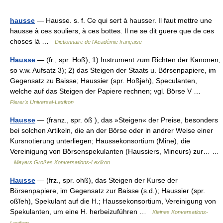
hausse
— Hausse. s. f. Ce qui sert à hausser. Il faut mettre une
hausse à ces souliers, à ces bottes. Il ne se dit guere que de ces
choses là …
Dictionnaire de l'Académie française
Hausse
— (fr., spr. Hoß), 1) Instrument zum Richten der Kanonen,
so v.w. Aufsatz 3); 2) das Steigen der Staats u. Börsenpapiere, im
Gegensatz zu Baisse; Haussier (spr. Hoßjeh), Speculanten,
welche auf das Steigen der Papiere rechnen; vgl. Börse V …
Pierer's Universal-Lexikon
Hausse
— (franz., spr. ōß ), das »Steigen« der Preise, besonders
bei solchen Artikeln, die an der Börse oder in andrer Weise einer
Kursnotierung unterliegen; Haussekonsortium (Mine), die
Vereinigung von Börsenspekulanten (Haussiers, Mineurs) zur… …
Meyers Großes Konversations-Lexikon
Hausse
— (frz., spr. ohß), das Steigen der Kurse der
Börsenpapiere, im Gegensatz zur Baisse (s.d.); Haussier (spr.
oßĭeh), Spekulant auf die H.; Haussekonsortium, Vereinigung von
Spekulanten, um eine H. herbeizuführen …
Kleines Konversations-
Lexikon