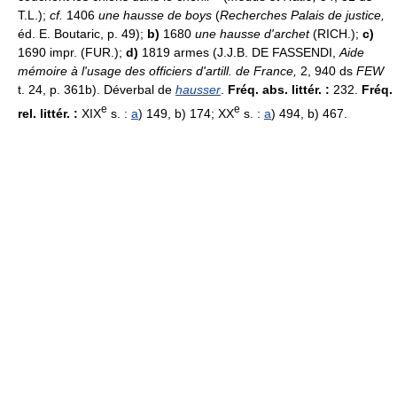
T.L.);
cf.
1406
une hausse de boys
(
Recherches Palais de justice,
éd. E. Boutaric, p. 49);
b)
1680
une hausse d'archet
(RICH.);
c)
1690 impr. (FUR.);
d)
1819 armes (J.J.B. DE FASSENDI,
Aide
mémoire à l'usage des officiers d'artill. de France,
2, 940 ds
FEW
t. 24, p. 361b). Déverbal de
hausser
.
Fréq. abs. littér. :
232.
Fréq.
e
e
rel. littér. :
XIX
s. :
a
) 149, b) 174; XX
s. :
a
) 494, b) 467.