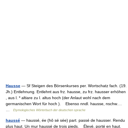
Hausse
— Sf Steigen des Börsenkurses per. Wortschatz fach. (19.
Jh.) Entlehnung. Entlehnt aus frz. hausse, zu frz. hausser erhöhen
, aus l. * altiare zu l. altus hoch (der Anlaut wohl nach dem
germanischen Wort für hoch ). Ebenso nndl. hausse, nschw.…
…
Etymologisches Wörterbuch der deutschen sprache
haussé
— haussé, ée (hô sé sée) part. passé de hausser. Rendu
plus haut. Un mur haussé de trois pieds. Élevé, porté en haut.