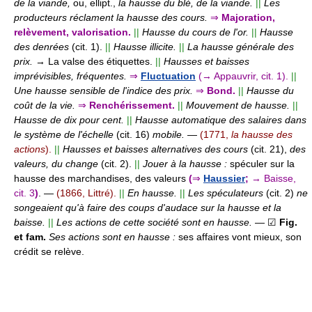
de la viande,
ou, ellipt.,
la hausse du blé, de la viande.
||
Les
producteurs réclament la hausse des cours.
⇒
Majoration,
relèvement, valorisation.
||
Hausse du cours de l'or.
||
Hausse
des denrées
(cit. 1).
||
Hausse illicite.
||
La hausse générale des
prix.
→ La valse des étiquettes.
||
Hausses et baisses
imprévisibles, fréquentes.
⇒
Fluctuation
(→ Appauvrir, cit. 1).
||
Une hausse sensible de l'indice des prix.
⇒
Bond.
||
Hausse du
coût de la vie.
⇒
Renchérissement.
||
Mouvement de hausse.
||
Hausse de dix pour cent.
||
Hausse automatique des salaires dans
le système de l'échelle
(cit. 16)
mobile.
—
(1771,
la hausse des
actions
).
||
Hausses et baisses alternatives des cours
(cit. 21),
des
valeurs, du change
(cit. 2).
||
Jouer à la hausse :
spéculer sur la
hausse des marchandises, des valeurs
(
⇒
Haussier
;
→ Baisse,
cit. 3
)
.
—
(1866, Littré).
||
En hausse.
||
Les spéculateurs
(cit. 2)
ne
songeaient qu'à faire des coups d'audace sur la hausse et la
baisse.
||
Les actions de cette société sont en hausse.
— ☑
Fig.
et fam.
Ses actions sont en hausse :
ses affaires vont mieux, son
crédit se relève.