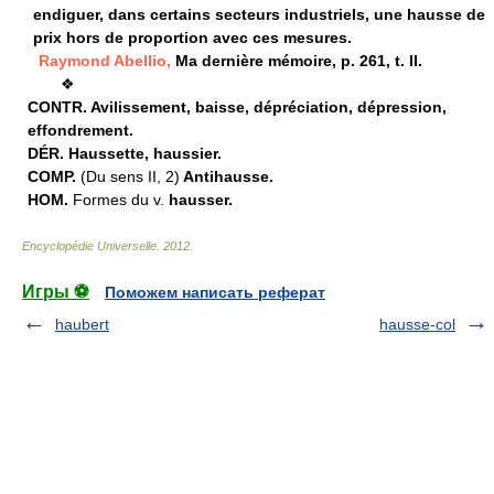
endiguer, dans certains secteurs industriels, une hausse de
prix hors de proportion avec ces mesures.
Raymond Abellio,
Ma dernière mémoire, p. 261, t. II.
❖
CONTR.
Avilissement, baisse, dépréciation, dépression,
effondrement.
DÉR.
Haussette, haussier.
COMP.
(Du sens II, 2)
Antihausse.
HOM.
Formes du v.
hausser.
Encyclopédie Universelle
.
2012
.
Игры ⚽
Поможем написать реферат
haubert
hausse-col