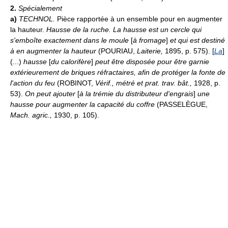
2.
Spécialement
a)
TECHNOL.
Pièce rapportée à un ensemble pour en augmenter
la hauteur.
Hausse de la ruche.
La hausse est un cercle qui
s'emboîte exactement dans le moule
[
à fromage
]
et qui est destiné
à en augmenter la hauteur
(POURIAU,
Laiterie,
1895, p. 575). [
La
]
(...)
hausse
[
du calorifère
]
peut être disposée pour être garnie
extérieurement de briques réfractaires, afin de protéger la fonte de
l'action du feu
(ROBINOT,
Vérif., métré et prat. trav. bât.,
1928, p.
53).
On peut ajouter
[
à la trémie du distributeur d'engrais
]
une
hausse pour augmenter la capacité du coffre
(PASSELÈGUE,
Mach. agric.,
1930, p. 105).