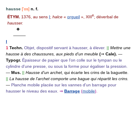
hausse
['os]
n. f.
e
ÉTYM.
1376, au sens
I
;
halce
«
orgueil
», XIII
; déverbal de
hausser.
❖
———
I
1
Techn.
Objet, dispositif servant à hausser, à élever.
||
Mettre une
hausse à des chaussures, aux pieds d'un meuble
(
⇒
Cale).
—
Typogr.
Épaisseur de papier que l'on colle sur le tympan ou le
cylindre d'une presse, ou sous la forme pour égaliser la pression.
—
Mus.
||
Hausse d'un archet,
qui écarte les crins de la baguette.
||
La hausse de l'archet comporte une bague qui répartit les crins.
—
Planche mobile placée sur les vannes d'un barrage pour
hausser le niveau des eaux.
⇒
Barrage
(
mobile
).