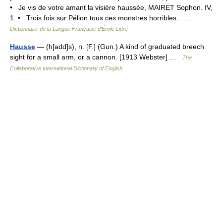
• Je vis de votre amant la visière haussée, MAIRET Sophon. IV,
1. • Trois fois sur Pélion tous ces monstres horribles… …
Dictionnaire de la Langue Française d'Émile Littré
Hausse
— (h[add]s), n. [F.] (Gun.) A kind of graduated breech
sight for a small arm, or a cannon. [1913 Webster] …
The
Collaborative International Dictionary of English