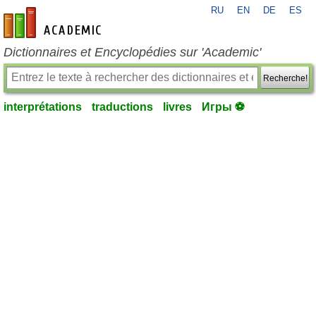
RU
EN
DE
ES
fr-academic.com
Dictionnaires et Encyclopédies sur 'Academic'
Recherche!
interprétations
traductions
livres
Игры ⚽